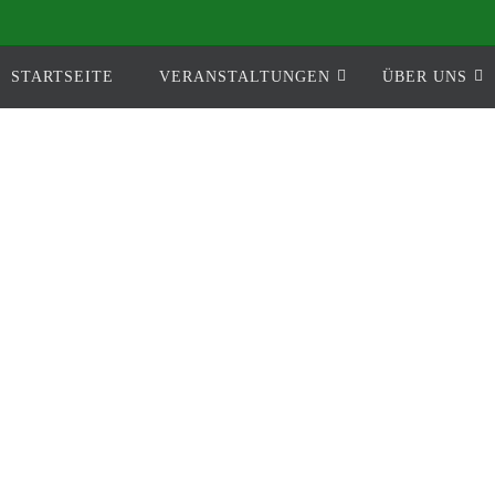
STARTSEITE
VERANSTALTUNGEN
ÜBER UNS