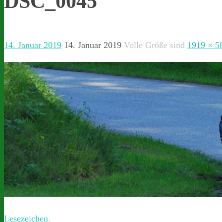
DSC_0045
14. Januar 2019
14. Januar 2019
Volle Größe sind
1919 × 5
Lesezeichen
.