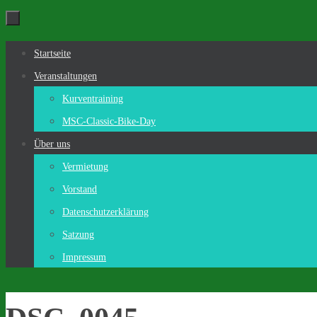
Zum
Inhalt
Zum
Startseite
springen
Inhalt
Veranstaltungen
springen
Kurventraining
MSC-Classic-Bike-Day
Über uns
Vermietung
Vorstand
Datenschutzerklärung
Satzung
Impressum