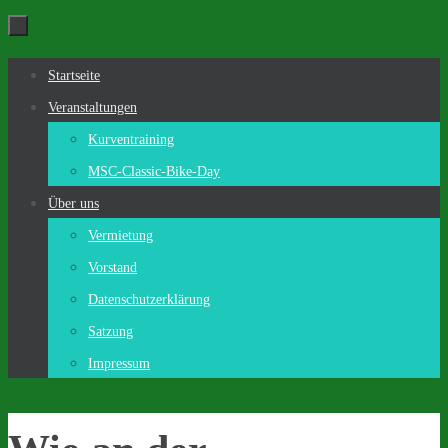
Zum
Inhalt
Zum
Startseite
springen
Inhalt
Veranstaltungen
springen
Kurventraining
MSC-Classic-Bike-Day
Über uns
Vermietung
Vorstand
Datenschutzerklärung
Satzung
Impressum